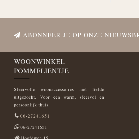
ABONNEER JE OP ONZE NIEUWSB
WOONWINKEL
POMMELIENTJE
Sfeervolle woonaccessoires met liefde
uitgezocht. Voor een warm, sfeervol en
persoonlijk thuis
06-27241651
06-27241651
Hoofdweg 15