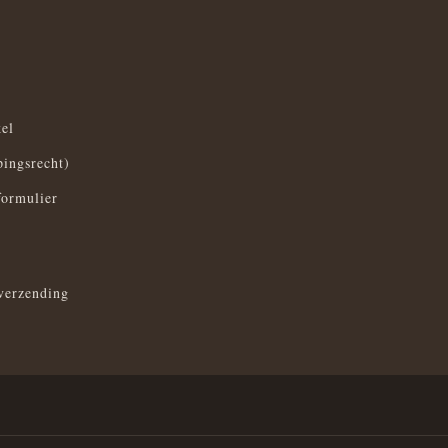
el
pingsrecht)
formulier
verzending