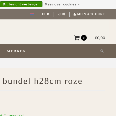
Dit bericht verbergen
Meer over cookies »
EUR
MIJN ACCOUNT
€0,00
0
MERKEN
a bundel h28cm roze
Op voorraad