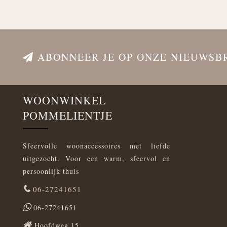
ABONNEER JE OP ONZE NIEUWSB
WOONWINKEL
POMMELIENTJE
Sfeervolle woonaccessoires met liefde
uitgezocht. Voor een warm, sfeervol en
persoonlijk thuis
06-27241651
06-27241651
Hoofdweg 15