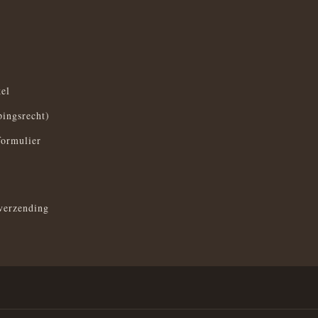
el
pingsrecht)
formulier
verzending