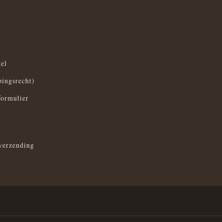
el
pingsrecht)
formulier
verzending