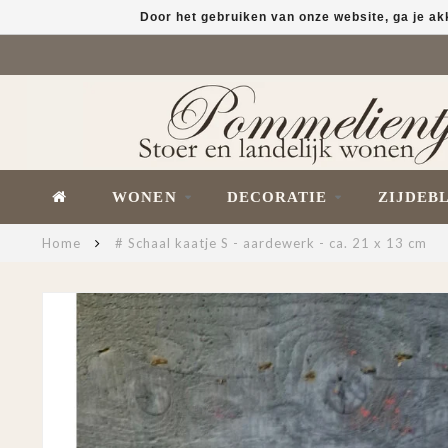
Door het gebruiken van onze website, ga je a
WONEN
DECORATIE
ZIJDEB
Home
# Schaal kaatje S - aardewerk - ca. 21 x 13 cm