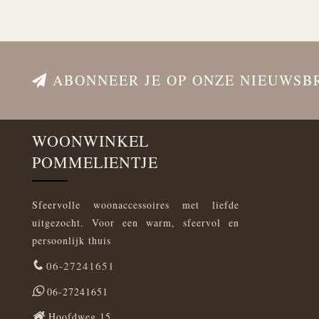
ABONNEER JE OP ONZE NIEUWSB
WOONWINKEL
POMMELIENTJE
Sfeervolle woonaccessoires met liefde
uitgezocht. Voor een warm, sfeervol en
persoonlijk thuis
06-27241651
06-27241651
Hoofdweg 15