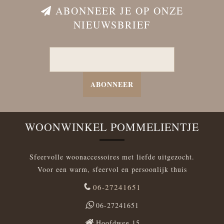
ABONNEER JE OP ONZE
NIEUWSBRIEF
ABONNEER
WOONWINKEL POMMELIENTJE
Sfeervolle woonaccessoires met liefde uitgezocht.
Voor een warm, sfeervol en persoonlijk thuis
06-27241651
06-27241651
Hoofdweg 15