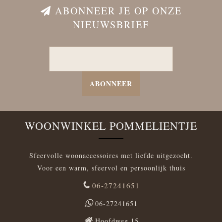
ABONNEER JE OP ONZE
NIEUWSBRIEF
ABONNEER
WOONWINKEL POMMELIENTJE
Sfeervolle woonaccessoires met liefde uitgezocht.
Voor een warm, sfeervol en persoonlijk thuis
06-27241651
06-27241651
Hoofdweg 15