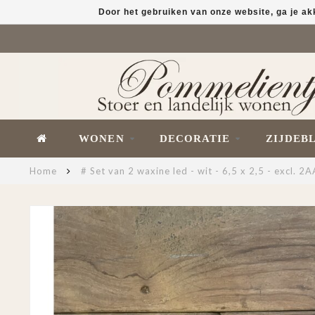
Door het gebruiken van onze website, ga je a
WONEN
DECORATIE
ZIJDEB
Home
# Set van 2 waxine led - wit - 6,5 x 2,5 - excl. 2