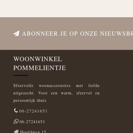
ABONNEER JE OP ONZE NIEUWSB
WOONWINKEL
POMMELIENTJE
Sfeervolle woonaccessoires met liefde
uitgezocht. Voor een warm, sfeervol en
persoonlijk thuis
06-27241651
06-27241651
Hoofdweg 15