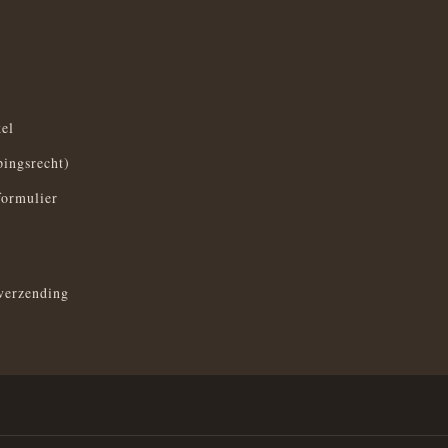
el
pingsrecht)
formulier
verzending