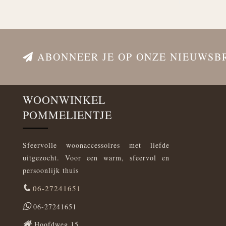
ABONNEER JE OP ONZE NIEUWSB
WOONWINKEL
POMMELIENTJE
Sfeervolle woonaccessoires met liefde
uitgezocht. Voor een warm, sfeervol en
persoonlijk thuis
06-27241651
06-27241651
Hoofdweg 15