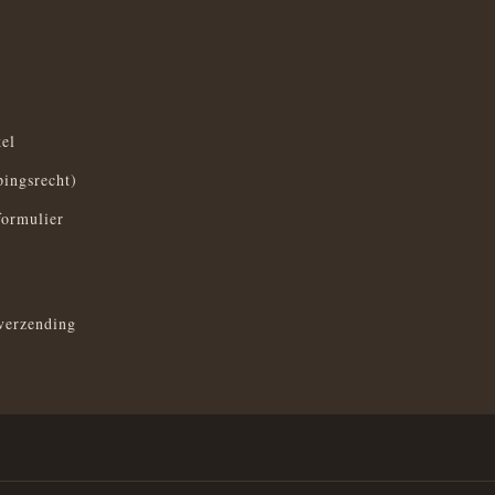
el
pingsrecht)
formulier
verzending