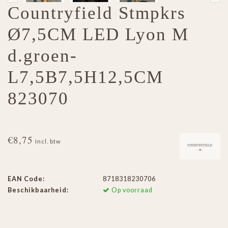
Countryfield Stmpkrs
Ø7,5CM LED Lyon M
d.groen-
L7,5B7,5H12,5CM
823070
€8,75
Incl. btw
EAN Code:
8718318230706
Beschikbaarheid:
Op voorraad