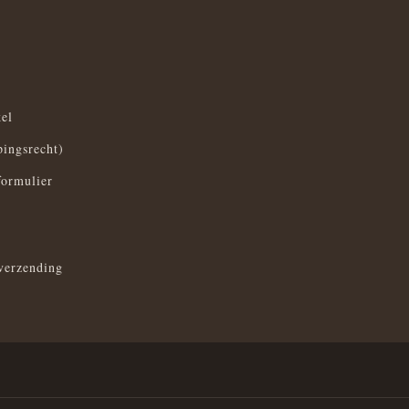
el
pingsrecht)
formulier
verzending