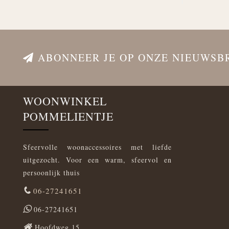
ABONNEER JE OP ONZE NIEUWSB
WOONWINKEL
POMMELIENTJE
Sfeervolle woonaccessoires met liefde
uitgezocht. Voor een warm, sfeervol en
persoonlijk thuis
06-27241651
06-27241651
Hoofdweg 15