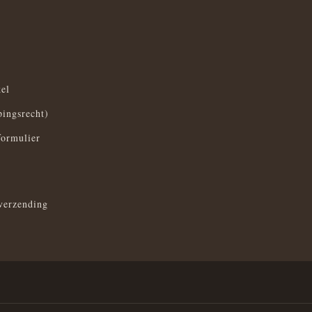
el
pingsrecht)
formulier
verzending