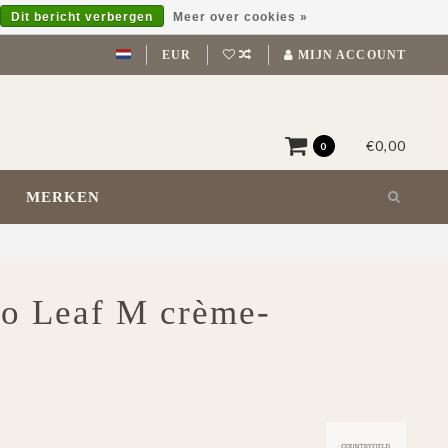
Dit bericht verbergen
Meer over cookies »
EUR
MIJN ACCOUNT
€0,00
0
MERKEN
ro Leaf M crème-