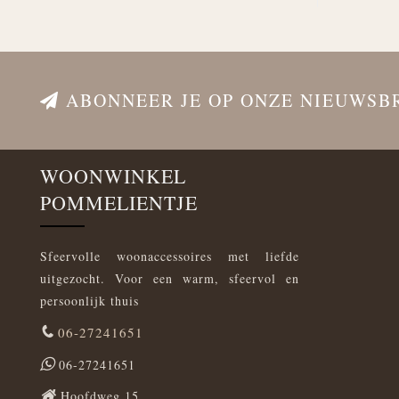
ABONNEER JE OP ONZE NIEUWSB
WOONWINKEL
POMMELIENTJE
Sfeervolle woonaccessoires met liefde
uitgezocht. Voor een warm, sfeervol en
persoonlijk thuis
06-27241651
06-27241651
Hoofdweg 15