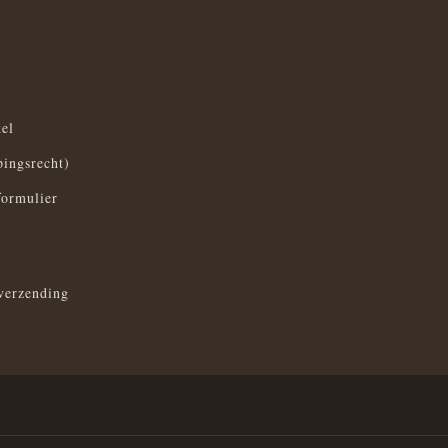
el
pingsrecht)
formulier
verzending