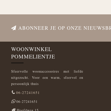
ABONNEER JE OP ONZE NIEUWSB
WOONWINKEL
POMMELIENTJE
Sfeervolle woonaccessoires met liefde
uitgezocht. Voor een warm, sfeervol en
persoonlijk thuis
06-27241651
06-27241651
Hoofdweg 15