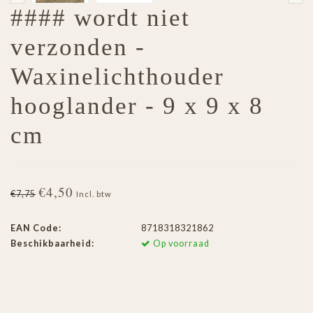
#### wordt niet
verzonden -
Waxinelichthouder
hooglander - 9 x 9 x 8
cm
€4,50
€7,75
Incl. btw
EAN Code:
8718318321862
Beschikbaarheid:
Op voorraad