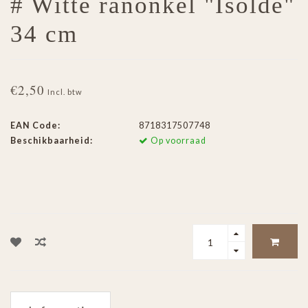
# Witte ranonkel "Isolde"
34 cm
€2,50
Incl. btw
EAN Code:
8718317507748
Beschikbaarheid:
Op voorraad