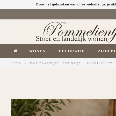
Door het gebruiken van onze website, ga je a
WONEN
DECORATIE
ZIJDEB
Home
# Aardewerk jar Tierra beige S -14,5x11x13cm