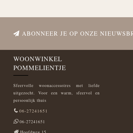
ABONNEER JE OP ONZE NIEUWSB
WOONWINKEL
POMMELIENTJE
Sfeervolle woonaccessoires met liefde
uitgezocht. Voor een warm, sfeervol en
persoonlijk thuis
06-27241651
06-27241651
Hoofdweg 15