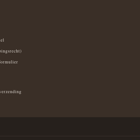
el
pingsrecht)
formulier
verzending