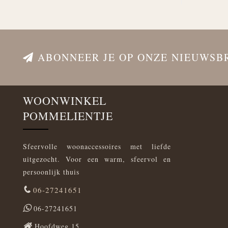
ABONNEER JE OP ONZE NIEUWSB
WOONWINKEL
POMMELIENTJE
Sfeervolle woonaccessoires met liefde
uitgezocht. Voor een warm, sfeervol en
persoonlijk thuis
06-27241651
06-27241651
Hoofdweg 15