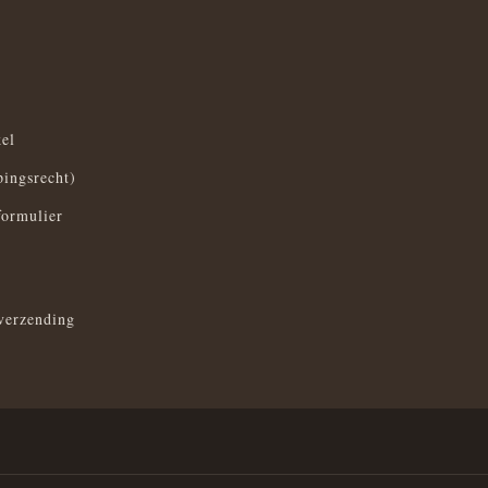
el
pingsrecht)
formulier
verzending