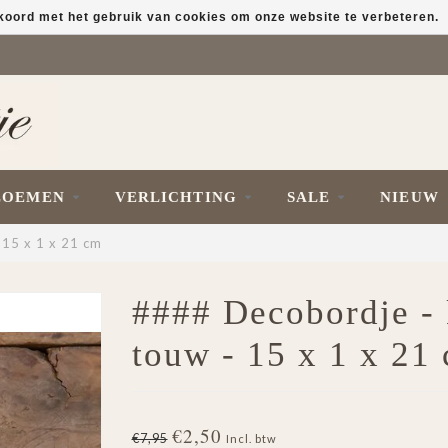
kkoord met het gebruik van cookies om onze website te verbeteren.
LOEMEN
VERLICHTING
SALE
NIEUW
 15 x 1 x 21 cm
#### Decobordje - 
touw - 15 x 1 x 21
€2,50
€7,95
Incl. btw