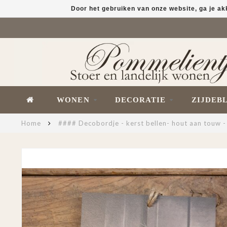
Door het gebruiken van onze website, ga je a
WONEN
DECORATIE
ZIJDEB
Home
#### Decobordje - kerst bellen- hout aan touw -