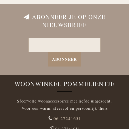
ABONNEER JE OP ONZE
NIEUWSBRIEF
ABONNEER
WOONWINKEL POMMELIENTJE
Sfeervolle woonaccessoires met liefde uitgezocht.
Voor een warm, sfeervol en persoonlijk thuis
06-27241651
06-27241651