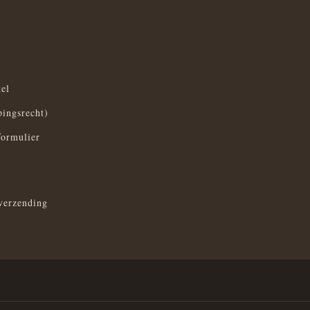
el
pingsrecht)
formulier
verzending