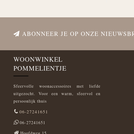
ABONNEER JE OP ONZE NIEUWSB
WOONWINKEL
POMMELIENTJE
Sfeervolle woonaccessoires met liefde
uitgezocht. Voor een warm, sfeervol en
persoonlijk thuis
06-27241651
06-27241651
Hoofdweg 15