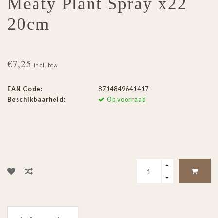
Meaty Plant Spray x22
20cm
€7,25
Incl. btw
EAN Code:
8714849641417
Beschikbaarheid:
Op voorraad