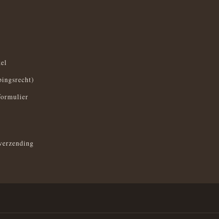
el
pingsrecht)
formulier
verzending