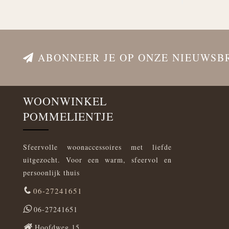
ABONNEER JE OP ONZE NIEUWSB
WOONWINKEL
POMMELIENTJE
Sfeervolle woonaccessoires met liefde
uitgezocht. Voor een warm, sfeervol en
persoonlijk thuis
06-27241651
06-27241651
Hoofdweg 15