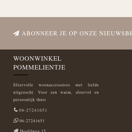
ABONNEER JE OP ONZE NIEUWSB
WOONWINKEL
POMMELIENTJE
Sfeervolle woonaccessoires met liefde
uitgezocht. Voor een warm, sfeervol en
persoonlijk thuis
06-27241651
06-27241651
Hoofdweg 15