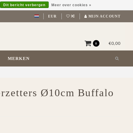
Dit bericht verbergen
Meer over cookies »
EUR
MIJN ACCOUNT
€0,00
0
MERKEN
erzetters Ø10cm Buffalo