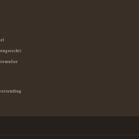
el
pingsrecht)
formulier
verzending