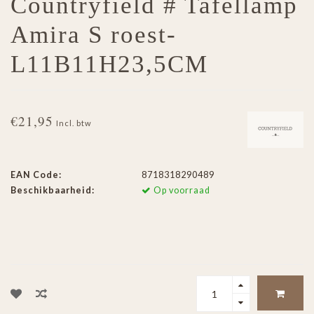
Countryfield # Tafellamp
Amira S roest-
L11B11H23,5CM
€21,95
Incl. btw
EAN Code:
8718318290489
Beschikbaarheid:
Op voorraad