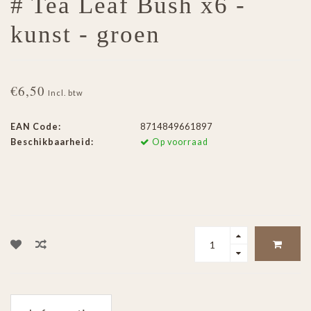
# Tea Leaf Bush x6 -
kunst - groen
€6,50
Incl. btw
EAN Code:
8714849661897
Beschikbaarheid:
Op voorraad