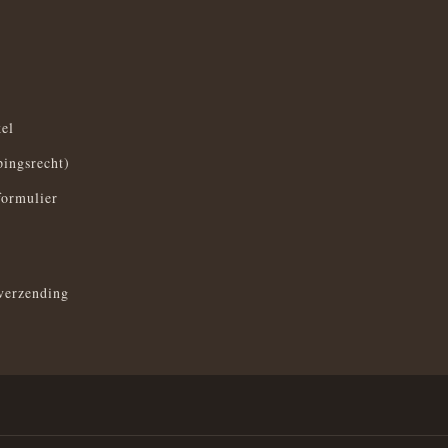
el
pingsrecht)
formulier
verzending