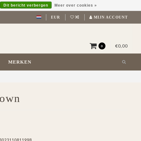
Dit bericht verbergen
Meer over cookies »
EUR
MIJN ACCOUNT
€0,00
0
MERKEN
rown
3023110811998