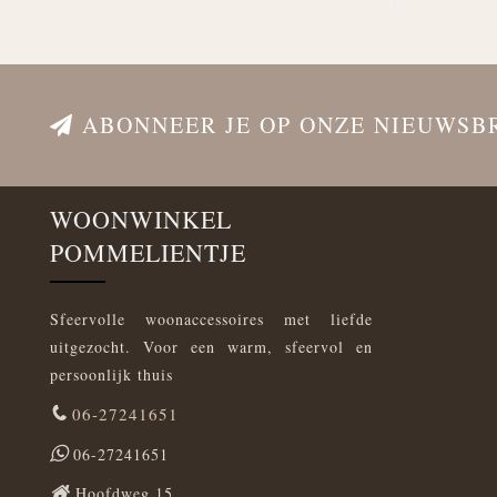
ABONNEER JE OP ONZE NIEUWSB
WOONWINKEL
POMMELIENTJE
Sfeervolle woonaccessoires met liefde
uitgezocht. Voor een warm, sfeervol en
persoonlijk thuis
06-27241651
06-27241651
Hoofdweg 15