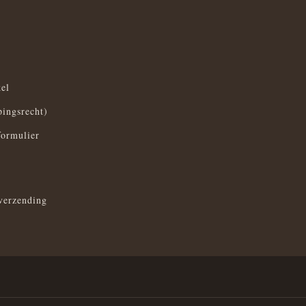
el
pingsrecht)
formulier
verzending