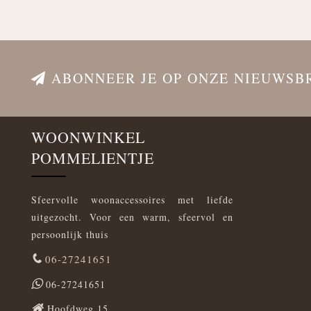
ABONNEER JE OP ONZE NIEUWSB
WOONWINKEL
POMMELIENTJE
Sfeervolle woonaccessoires met liefde
uitgezocht. Voor een warm, sfeervol en
persoonlijk thuis
06-27241651
06-27241651
Hoofdweg 15